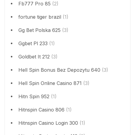
Fb777 Pro 85
(2)
fortune tiger brazil
(1)
Gg Bet Polska 625
(3)
Ggbet Pl 233
(1)
Goldbet It 212
(3)
Hell Spin Bonus Bez Depozytu 640
(3)
Hell Spin Online Casino 871
(3)
Hitn Spin 952
(1)
Hitnspin Casino 806
(1)
Hitnspin Casino Login 300
(1)