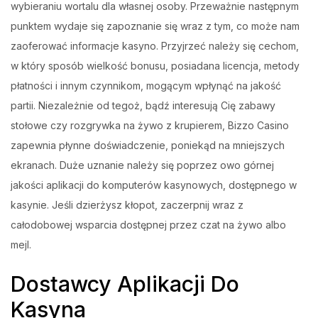
wybieraniu wortalu dla własnej osoby. Przeważnie następnym
punktem wydaje się zapoznanie się wraz z tym, co może nam
zaoferować informacje kasyno. Przyjrzeć należy się cechom,
w który sposób wielkość bonusu, posiadana licencja, metody
płatności i innym czynnikom, mogącym wpłynąć na jakość
partii. Niezależnie od tegoż, bądź interesują Cię zabawy
stołowe czy rozgrywka na żywo z krupierem, Bizzo Casino
zapewnia płynne doświadczenie, poniekąd na mniejszych
ekranach. Duże uznanie należy się poprzez owo górnej
jakości aplikacji do komputerów kasynowych, dostępnego w
kasynie. Jeśli dzierżysz kłopot, zaczerpnij wraz z
całodobowej wsparcia dostępnej przez czat na żywo albo
mejl.
Dostawcy Aplikacji Do
Kasyna