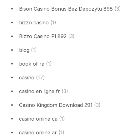
Bison Casino Bonus Bez Depozytu 898
(3)
bizzo casino
(1)
Bizzo Casino Pl 892
(3)
blog
(1)
book of ra
(1)
casino
(17)
casino en ligne fr
(3)
Casino Kingdom Download 291
(3)
casino onlina ca
(1)
casino online ar
(1)