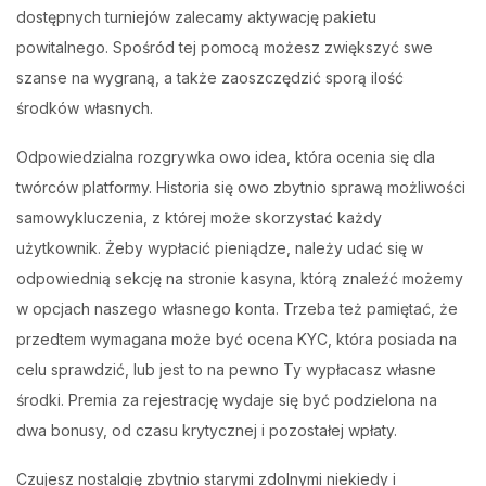
dostępnych turniejów zalecamy aktywację pakietu
powitalnego. Spośród tej pomocą możesz zwiększyć swe
szanse na wygraną, a także zaoszczędzić sporą ilość
środków własnych.
Odpowiedzialna rozgrywka owo idea, która ocenia się dla
twórców platformy. Historia się owo zbytnio sprawą możliwości
samowykluczenia, z której może skorzystać każdy
użytkownik. Żeby wypłacić pieniądze, należy udać się w
odpowiednią sekcję na stronie kasyna, którą znaleźć możemy
w opcjach naszego własnego konta. Trzeba też pamiętać, że
przedtem wymagana może być ocena KYC, która posiada na
celu sprawdzić, lub jest to na pewno Ty wypłacasz własne
środki. Premia za rejestrację wydaje się być podzielona na
dwa bonusy, od czasu krytycznej i pozostałej wpłaty.
Czujesz nostalgię zbytnio starymi zdolnymi niekiedy i