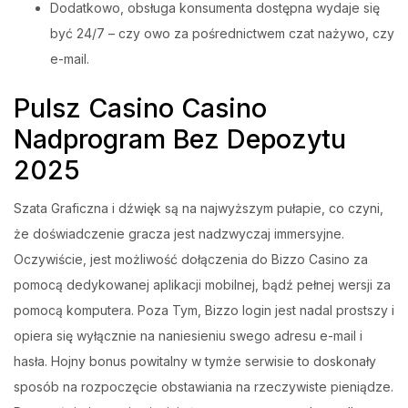
Dodatkowo, obsługa konsumenta dostępna wydaje się
być 24/7 – czy owo za pośrednictwem czat nażywo, czy
e-mail.
Pulsz Casino Casino
Nadprogram Bez Depozytu
2025
Szata Graficzna i dźwięk są na najwyższym pułapie, co czyni,
że doświadczenie gracza jest nadzwyczaj immersyjne.
Oczywiście, jest możliwość dołączenia do Bizzo Casino za
pomocą dedykowanej aplikacji mobilnej, bądź pełnej wersji za
pomocą komputera. Poza Tym, Bizzo login jest nadal prostszy i
opiera się wyłącznie na naniesieniu swego adresu e-mail i
hasła. Hojny bonus powitalny w tymże serwisie to doskonały
sposób na rozpoczęcie obstawiania na rzeczywiste pieniądze.