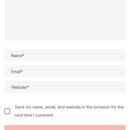
Save my name, email, and website in this browser for the
next time I comment.