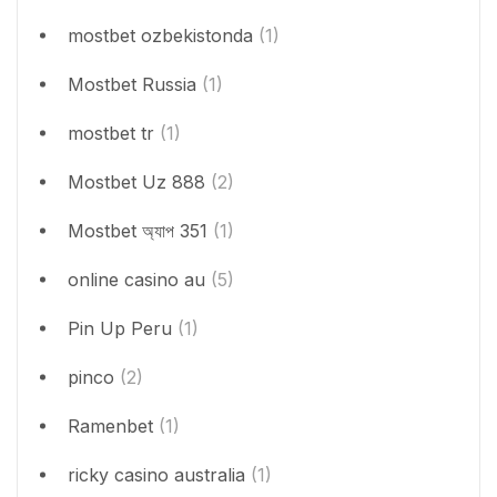
mostbet ozbekistonda
(1)
Mostbet Russia
(1)
mostbet tr
(1)
Mostbet Uz 888
(2)
Mostbet অ্যাপ 351
(1)
online casino au
(5)
Pin Up Peru
(1)
pinco
(2)
Ramenbet
(1)
ricky casino australia
(1)