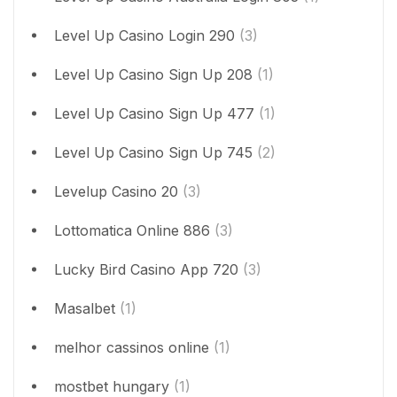
Level Up Casino Login 290
(3)
Level Up Casino Sign Up 208
(1)
Level Up Casino Sign Up 477
(1)
Level Up Casino Sign Up 745
(2)
Levelup Casino 20
(3)
Lottomatica Online 886
(3)
Lucky Bird Casino App 720
(3)
Masalbet
(1)
melhor cassinos online
(1)
mostbet hungary
(1)