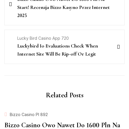
Start! Recenzja Bizzo Kasyno Przez Internet
2025
Lucky Bird Casino App 720
Luckybird Io Evaluations Check When
Internet Site Will Be Rip-off Or Legit
Related Posts
Bizzo Casino Pl 892
Bizzo Casino Owo Nawet Do 1600 Pln Na