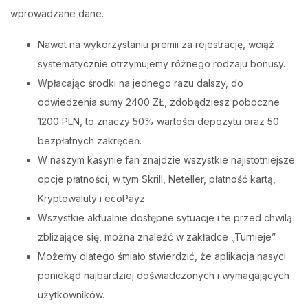
wprowadzane dane.
Nawet na wykorzystaniu premii za rejestrację, wciąż
systematycznie otrzymujemy różnego rodzaju bonusy.
Wpłacając środki na jednego razu dalszy, do
odwiedzenia sumy 2400 ZŁ, zdobędziesz poboczne
1200 PLN, to znaczy 50% wartości depozytu oraz 50
bezpłatnych zakręceń.
W naszym kasynie fan znajdzie wszystkie najistotniejsze
opcje płatności, w tym Skrill, Neteller, płatność kartą,
Kryptowaluty i ecoPayz.
Wszystkie aktualnie dostępne sytuacje i te przed chwilą
zbliżające się, można znaleźć w zakładce „Turnieje”.
Możemy dlatego śmiało stwierdzić, że aplikacja nasyci
poniekąd najbardziej doświadczonych i wymagających
użytkowników.