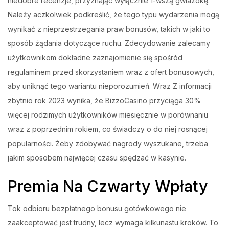
niedobre recenzje, przyznając wyłącznie 1-wszą gwiazdkę.
Należy aczkolwiek podkreślić, że tego typu wydarzenia mogą
wynikać z nieprzestrzegania praw bonusów, takich w jaki to
sposób żądania dotyczące ruchu. Zdecydowanie zalecamy
użytkownikom dokładne zaznajomienie się spośród
regulaminem przed skorzystaniem wraz z ofert bonusowych,
aby uniknąć tego wariantu nieporozumień. Wraz Z informacji
zbytnio rok 2023 wynika, że BizzoCasino przyciąga 30%
więcej rodzimych użytkowników miesięcznie w porównaniu
wraz z poprzednim rokiem, co świadczy o do niej rosnącej
popularności. Żeby zdobywać nagrody wyszukane, trzeba
jakim sposobem najwięcej czasu spędzać w kasynie.
Premia Na Czwarty Wpłaty
Tok odbioru bezpłatnego bonusu gotówkowego nie
zaakceptować jest trudny, lecz wymaga kilkunastu kroków. To