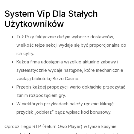
System Vip Dla Stałych
Użytkowników
Tuż Przy faktycznie dużym wyborze dostawców,
wielkość tejże sekcji wydaje się być proporcjonalna do
ich cyfry.
Każda firma udostępnia wszelkie aktualne zabawy i
systematycznie wydaje następne, które mechanicznie
zasilają bibliotekę Bizzo Casino.
Przepis każdej propozycji warto dokładnie przeczytać
zanim rozpoczęciem gry.
W niektórych przykładach należy ręcznie kliknąć
przycisk „odbierz” bądź wpisać kod bonusowy.
Oprócz Tego RTP (Return Owo Player) w tymże kasynie