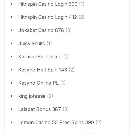
Hitnspin Casino Login 300
(1)
Hitnspin Casino Login 412
(2)
Jokabet Casino 878
(3)
Juicy Fruits
(1)
KaravanBet Casino
(1)
Kasyno Hell Spin 143
(2)
Kasyno Online PL
(1)
king johnnie
(2)
Lalabet Bonus 387
(3)
Lemon Casino 50 Free Spins 390
(2)