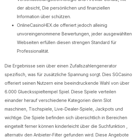
der absicht, Die persönlichen und finanziellen
Information über schützen.
OnlineCasinoHEX.de offeriert jedoch alleinig
unvoreingenommene Bewertungen, jeder ausgewählten
Webseiten erfüllen diesen strengen Standard für
Professionalität.
Die Ergebnisse sein über einen Zufallszahlengenerator
spezifisch, was für zusätzliche Spannung sorgt. Dies SGCasino
offeriert seinen Nutzern eine beeindruckende Wahl von über
6.000 Gluecksspieltempel Spiel. Diese Spiele verteilen
einander herauf verschiedene Kategorien denn Slot
maschinen, Tischspiele, Live-Dealer-Spiele, Jackpots und
wichtige. Die Spiele befinden sich übersichtlich in Bereichen
eingeteilt ferner können kinderleicht über die Suchfunktion ,
alternativ den Anbieter-Filter gefunden wird. Diese Angebote