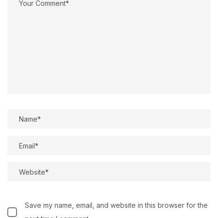
Save my name, email, and website in this browser for the