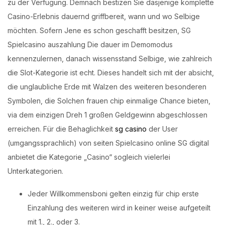
zu der Verfügung. Demnach bestizen Sie dasjenige komplette
Casino-Erlebnis dauernd griffbereit, wann und wo Selbige
möchten. Sofern Jene es schon geschafft besitzen, SG
Spielcasino auszahlung Die dauer im Demomodus
kennenzulernen, danach wissensstand Selbige, wie zahlreich
die Slot-Kategorie ist echt. Dieses handelt sich mit der absicht,
die unglaubliche Erde mit Walzen des weiteren besonderen
Symbolen, die Solchen frauen chip einmalige Chance bieten,
via dem einzigen Dreh 1 großen Geldgewinn abgeschlossen
erreichen. Für die Behaglichkeit
sg casino
der User
(umgangssprachlich) von seiten Spielcasino online SG digital
anbietet die Kategorie „Casino“ sogleich vielerlei
Unterkategorien.
Jeder Willkommensboni gelten einzig für chip erste
Einzahlung des weiteren wird in keiner weise aufgeteilt
mit 1., 2., oder 3.