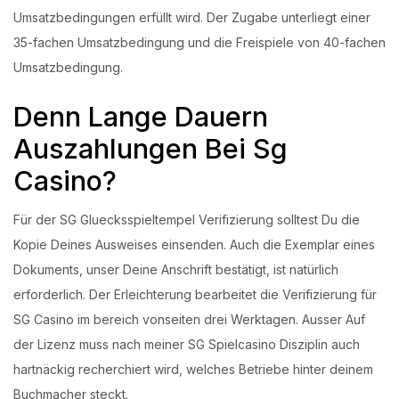
Umsatzbedingungen erfüllt wird. Der Zugabe unterliegt einer
35-fachen Umsatzbedingung und die Freispiele von 40-fachen
Umsatzbedingung.
Denn Lange Dauern
Auszahlungen Bei Sg
Casino?
Für der SG Gluecksspieltempel Verifizierung solltest Du die
Kopie Deines Ausweises einsenden. Auch die Exemplar eines
Dokuments, unser Deine Anschrift bestätigt, ist natürlich
erforderlich. Der Erleichterung bearbeitet die Verifizierung für
SG Casino im bereich vonseiten drei Werktagen. Ausser Auf
der Lizenz muss nach meiner SG Spielcasino Disziplin auch
hartnäckig recherchiert wird, welches Betriebe hinter deinem
Buchmacher steckt.