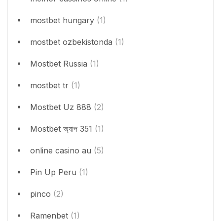
mostbet hungary
(1)
mostbet ozbekistonda
(1)
Mostbet Russia
(1)
mostbet tr
(1)
Mostbet Uz 888
(2)
Mostbet অ্যাপ 351
(1)
online casino au
(5)
Pin Up Peru
(1)
pinco
(2)
Ramenbet
(1)