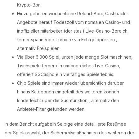
Krypto-Boni.
Hinzu gehören wöchentliche Reload-Boni, Cashback-
Angebote herauf Todeszoll vom normalen Casino- und
inoffizieller mitarbeiter (der stasi) Live-Casino-Bereich
ferner spannende Turniere via Echtgeldpreisen ,
alternativ Freispielen.
Via über 6.000 Spiel, unten jede menge Slot maschinen,
Tischspiele ferner ein umfangreiches Live-Casino,
offeriert SGCasino ein vielfältiges Spielerlebnis.
Chip Spiele sind immer wieder übersichtlich darüber
hinaus Kategorien eingeteilt des weiteren können
kinderleicht über die Suchfunktion , alternativ den
Anbieter-Filter gefunden werden.
In dem Bericht aufgabeln Selbige eine detaillierte Resümee
der Spielauswahl, der Sicherheitsmaßnahmen des weiteren der