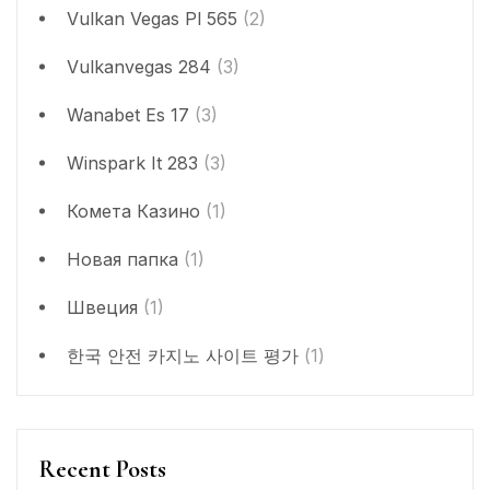
Vulkan Vegas Pl 565
(2)
Vulkanvegas 284
(3)
Wanabet Es 17
(3)
Winspark It 283
(3)
Комета Казино
(1)
Новая папка
(1)
Швеция
(1)
한국 안전 카지노 사이트 평가
(1)
Recent Posts