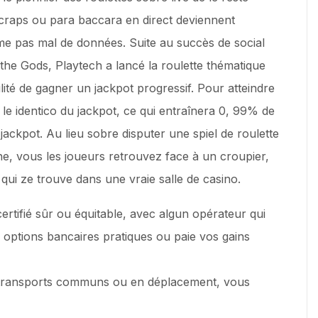
de craps ou para baccara en direct deviennent
e pas mal de données. Suite au succès de social
 the Gods, Playtech a lancé la roulette thématique
lité de gagner un jackpot progressif. Pour atteindre
er le identico du jackpot, ce qui entraînera 0, 99% de
ackpot. Au lieu sobre disputer une spiel de roulette
ne, vous les joueurs retrouvez face à un croupier,
ui ze trouve dans une vraie salle de casino.
ertifié sûr ou équitable, avec algun opérateur qui
 options bancaires pratiques ou paie vos gains
es transports communs ou en déplacement, vous