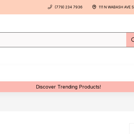
(779) 234 7936
111 N WABASH AVE 
Discover Trending Products!