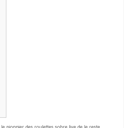
e pionnier des roulettes sobre live de le reste