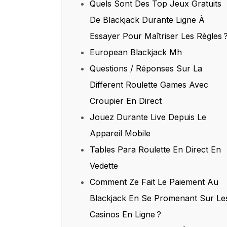
Quels Sont Des Top Jeux Gratuits
De Blackjack Durante Ligne À
Essayer Pour Maîtriser Les Règles 
European Blackjack Mh
Questions / Réponses Sur La
Different Roulette Games Avec
Croupier En Direct
Jouez Durante Live Depuis Le
Appareil Mobile
Tables Para Roulette En Direct En
Vedette
Comment Ze Fait Le Paiement Au
Blackjack En Se Promenant Sur Le
Casinos En Ligne ?