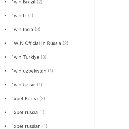
1win Brazil
(2)
1win fr
(1)
1win India
(3)
1WIN Official In Russia
(2)
1win Turkiye
(3)
1win uzbekistan
(1)
1winRussia
(1)
1xbet Korea
(2)
1xbet russia
(1)
1xbet russian
(1)