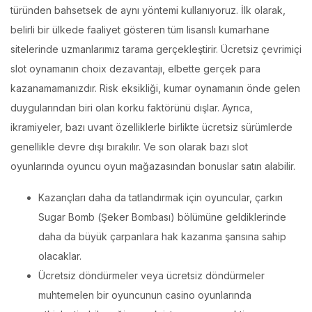
türünden bahsetsek de aynı yöntemi kullanıyoruz. İlk olarak,
belirli bir ülkede faaliyet gösteren tüm lisanslı kumarhane
sitelerinde uzmanlarımız tarama gerçekleştirir. Ücretsiz çevrimiçi
slot oynamanın choix dezavantajı, elbette gerçek para
kazanamamanızdır. Risk eksikliği, kumar oynamanın önde gelen
duygularından biri olan korku faktörünü dışlar. Ayrıca,
ikramiyeler, bazı uvant özelliklerle birlikte ücretsiz sürümlerde
genellikle devre dışı bırakılır. Ve son olarak bazı slot
oyunlarında oyuncu oyun mağazasından bonuslar satın alabilir.
Kazançları daha da tatlandırmak için oyuncular, çarkın
Sugar Bomb (Şeker Bombası) bölümüne geldiklerinde
daha da büyük çarpanlara hak kazanma şansına sahip
olacaklar.
Ücretsiz döndürmeler veya ücretsiz döndürmeler
muhtemelen bir oyuncunun casino oyunlarında