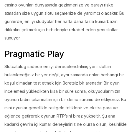
casino oyunları dünyasında gezinmenize ve parayı riske
atmadan size uygun slotu seçmenize de yardımcı olacaktır. Bu
günlerde, en iyi stüdyolar her hafta daha fazla kumarbazın
dikkatini çekmek için birbirleriyle rekabet eden yeni slotlar
sunuyor.
Pragmatic Play
Slotcatalog sadece en iyi derecelendirilmiş yeni slotları
bulabileceğiniz bir yer değil, aynı zamanda onları herhangi bir
koşul olmadan test etmek için ücretsiz bir arenadır! Bir oyun
incelemesi yükledikten kısa bir süre sonra, okuyucularımızın
oyunun tadını çıkarmaları için bir demo sürümü de ekliyoruz. Bu
mini oyunlar genellikle rastgele tetiklenir ve ekstra para ve
eğlence getirerek oyunun RTP’sini biraz yükseltir. Şu ana
kadarki çevrim içi kumar deneyiminiz ne olursa olsun, kesinlikle