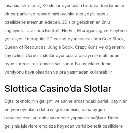
tasarıma ek olarak, 3D slotlar oyuncuları bedava döndürmeler,
ek çarpanlar ve reward mini oyunlar gibi çeşitli bonus
özelliklerle memnun edecek. 3D slot geliştiren en ünlü
sağlayıcılar arasında BetSoft, NetEnt, Microgaming ve Playtech
yer alıyor. En popüler 3D casino oyunları arasında Gold Stock,
Queen of Resources, Jungle Book, Crazy Guns ve diğerlerini
sayabiliriz. Ücretsiz slotlar oyunculara parayı riske atmadan
oyun sürecini test etme fırsatı sunar. Bu oyunların demo
versiyonu kayıt olmadan ve pra yatırmadan kullanılabilir.
Slottica Casino’da Slotlar
Dijital teknolojinin gelişimi ve sahne arkasındaki parlak beyinler,
en yeni oyunların daha iyi görünmesini, daha uygun
hissettirmesini ve daha iyi ödeme yapmasını sağlıyor. Daha
gelişmiş işlevlere empieza heyecan verici benefit özelliklere