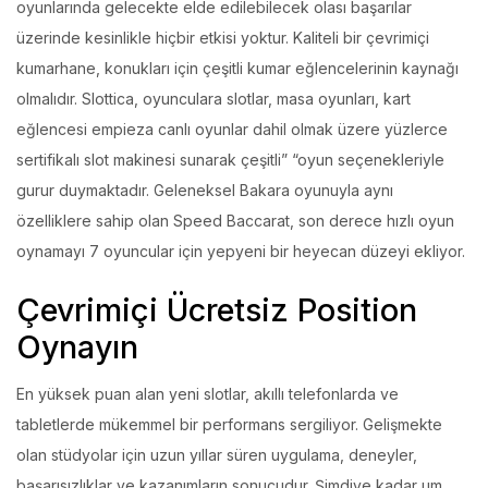
oyunlarında gelecekte elde edilebilecek olası başarılar
üzerinde kesinlikle hiçbir etkisi yoktur. Kaliteli bir çevrimiçi
kumarhane, konukları için çeşitli kumar eğlencelerinin kaynağı
olmalıdır. Slottica, oyunculara slotlar, masa oyunları, kart
eğlencesi empieza canlı oyunlar dahil olmak üzere yüzlerce
sertifikalı slot makinesi sunarak çeşitli” “oyun seçenekleriyle
gurur duymaktadır. Geleneksel Bakara oyunuyla aynı
özelliklere sahip olan Speed Baccarat, son derece hızlı oyun
oynamayı 7 oyuncular için yepyeni bir heyecan düzeyi ekliyor.
Çevrimiçi Ücretsiz Position
Oynayın
En yüksek puan alan yeni slotlar, akıllı telefonlarda ve
tabletlerde mükemmel bir performans sergiliyor. Gelişmekte
olan stüdyolar için uzun yıllar süren uygulama, deneyler,
başarısızlıklar ve kazanımların sonucudur. Şimdiye kadar um