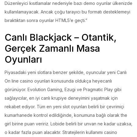
Düzenleyici kısıtlamalar nedeniyle bazı demo oyunlar ülkenizde
kullanılamayacak. Ancak çoğu tarayıcı bu formatı desteklemeyi
bıraktıktan sonra oyunlar HTML5’e geçti.”
Canlı Blackjack – Otantik,
Gerçek Zamanlı Masa
Oyunları
Piyasadaki yeni slotlara benzer şekilde, oyuncular yeni Canlı
On line casino oyunları konusunda oldukça heyecanlı
görünüyor. Evolution Gaming, Ezugi ve Pragmatic Play gibi
sağlayıcılar, en iyi canlı krupiye deneyimini yaşatmak için
rekabet ediyor. Tüm en yeni slot oyunları belirli bir çevrimiçi
kumarhanede kontrol edildiğinde, konumuna bağlı olarak the
girl birine puan veririz. Lobide belirli bir unvan ne kadar uzaksa,
o kadar fazla puan alacaktır. Stratejilerin kullanımı casino