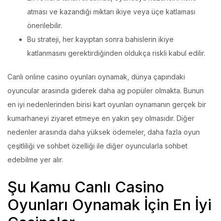
atması ve kazandığı miktarı ikiye veya üçe katlaması
önerilebilir.
Bu strateji, her kayıptan sonra bahislerin ikiye
katlanmasını gerektirdiğinden oldukça riskli kabul edilir.
Canlı online casino oyunları oynamak, dünya çapındaki
oyuncular arasında giderek daha ag popüler olmakta. Bunun
en iyi nedenlerinden birisi kart oyunları oynamanın gerçek bir
kumarhaneyi ziyaret etmeye en yakın şey olmasıdır. Diğer
nedenler arasında daha yüksek ödemeler, daha fazla oyun
çeşitliliği ve sohbet özelliği ile diğer oyuncularla sohbet
edebilme yer alır.
Şu Kamu Canlı Casino
Oyunları Oynamak İçin En İyi