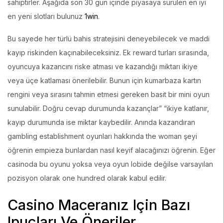
sahiptirler. Aşağıda son 30 gün içinde piyasaya sürülen en iyi
en yeni slotları bulunuz
1win
.
Bu sayede her türlü bahis stratejisini deneyebilecek ve maddi
kayıp riskinden kaçınabileceksiniz. Ek reward turları sırasında,
oyuncuya kazancını riske atması ve kazandığı miktarı ikiye
veya üçe katlaması önerilebilir. Bunun için kumarbaza kartın
rengini veya sırasını tahmin etmesi gereken basit bir mini oyun
sunulabilir. Doğru cevap durumunda kazançlar” “ikiye katlanır,
kayıp durumunda ise miktar kaybedilir. Anında kazandıran
gambling establishment oyunları hakkında the woman şeyi
öğrenin empieza bunlardan nasıl keyif alacağınızı öğrenin. Eğer
casinoda bu oyunu yoksa veya oyun lobide değilse varsayılan
pozisyon olarak one hundred olarak kabul edilir.
Casino Maceranız Için Bazı
Ipuçları Ve Öneriler