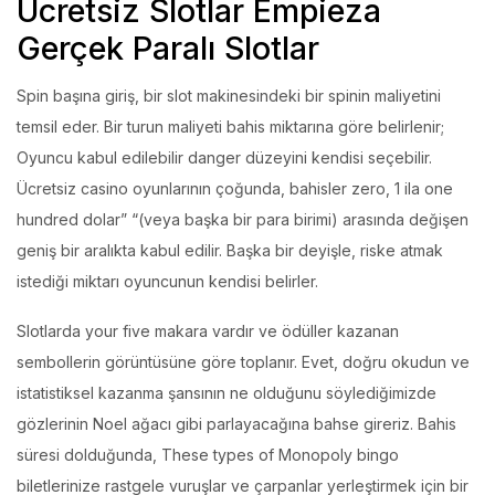
Ücretsiz Slotlar Empieza
Gerçek Paralı Slotlar
Spin başına giriş, bir slot makinesindeki bir spinin maliyetini
temsil eder. Bir turun maliyeti bahis miktarına göre belirlenir;
Oyuncu kabul edilebilir danger düzeyini kendisi seçebilir.
Ücretsiz casino oyunlarının çoğunda, bahisler zero, 1 ila one
hundred dolar” “(veya başka bir para birimi) arasında değişen
geniş bir aralıkta kabul edilir. Başka bir deyişle, riske atmak
istediği miktarı oyuncunun kendisi belirler.
Slotlarda your five makara vardır ve ödüller kazanan
sembollerin görüntüsüne göre toplanır. Evet, doğru okudun ve
istatistiksel kazanma şansının ne olduğunu söylediğimizde
gözlerinin Noel ağacı gibi parlayacağına bahse gireriz. Bahis
süresi dolduğunda, These types of Monopoly bingo
biletlerinize rastgele vuruşlar ve çarpanlar yerleştirmek için bir