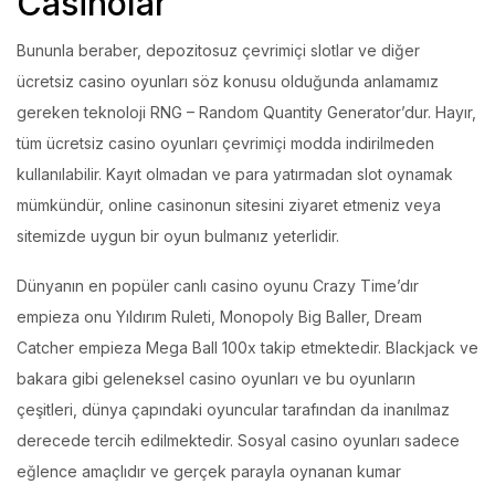
Casinolar
Bununla beraber, depozitosuz çevrimiçi slotlar ve diğer
ücretsiz casino oyunları söz konusu olduğunda anlamamız
gereken teknoloji RNG – Random Quantity Generator’dur. Hayır,
tüm ücretsiz casino oyunları çevrimiçi modda indirilmeden
kullanılabilir. Kayıt olmadan ve para yatırmadan slot oynamak
mümkündür, online casinonun sitesini ziyaret etmeniz veya
sitemizde uygun bir oyun bulmanız yeterlidir.
Dünyanın en popüler canlı casino oyunu Crazy Time’dır
empieza onu Yıldırım Ruleti, Monopoly Big Baller, Dream
Catcher empieza Mega Ball 100x takip etmektedir. Blackjack ve
bakara gibi geleneksel casino oyunları ve bu oyunların
çeşitleri, dünya çapındaki oyuncular tarafından da inanılmaz
derecede tercih edilmektedir. Sosyal casino oyunları sadece
eğlence amaçlıdır ve gerçek parayla oynanan kumar