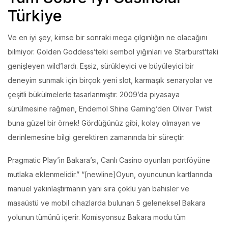
Türkiye
Ve en iyi şey, kimse bir sonraki mega çılgınlığın ne olacağını
bilmiyor. Golden Goddess’teki sembol yığınları ve Starburst’taki
genişleyen wild’lardı. Eşsiz, sürükleyici ve büyüleyici bir
deneyim sunmak için birçok yeni slot, karmaşık senaryolar ve
çeşitli bükülmelerle tasarlanmıştır. 2009’da piyasaya
sürülmesine rağmen, Endemol Shine Gaming’den Oliver Twist
buna güzel bir örnek! Gördüğünüz gibi, kolay olmayan ve
derinlemesine bilgi gerektiren zamanında bir süreçtir.
Pragmatic Play’in Bakara’sı, Canlı Casino oyunları portföyüne
mutlaka eklenmelidir.” “[newline]Oyun, oyuncunun kartlarında
manuel yakınlaştırmanın yanı sıra çoklu yan bahisler ve
masaüstü ve mobil cihazlarda bulunan 5 geleneksel Bakara
yolunun tümünü içerir. Komisyonsuz Bakara modu tüm