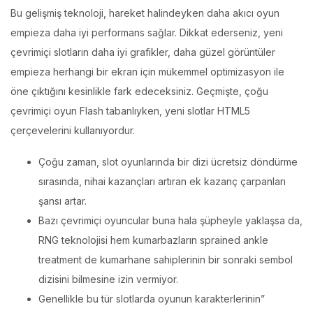
Bu gelişmiş teknoloji, hareket halindeyken daha akıcı oyun
empieza daha iyi performans sağlar. Dikkat ederseniz, yeni
çevrimiçi slotların daha iyi grafikler, daha güzel görüntüler
empieza herhangi bir ekran için mükemmel optimizasyon ile
öne çıktığını kesinlikle fark edeceksiniz. Geçmişte, çoğu
çevrimiçi oyun Flash tabanlıyken, yeni slotlar HTML5
çerçevelerini kullanıyordur.
Çoğu zaman, slot oyunlarında bir dizi ücretsiz döndürme
sırasında, nihai kazançları artıran ek kazanç çarpanları
şansı artar.
Bazı çevrimiçi oyuncular buna hala şüpheyle yaklaşsa da,
RNG teknolojisi hem kumarbazların sprained ankle
treatment de kumarhane sahiplerinin bir sonraki sembol
dizisini bilmesine izin vermiyor.
Genellikle bu tür slotlarda oyunun karakterlerinin”