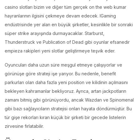
casino slotları bizim ve diğer tüm gerçek on the web kumar
hayranlarının ilgisini çekmeye devam edecek. IGaming
endüstrisinde yer alan en büyük şirketler, kesinlikle bir sonraki
süper strike arayışında durmayacaklar. Starburst,
Thunderstruck ve Publication of Dead gibi oyunlar efsanedir
empieza rakipleri yeni slotlar geliştirmeye teşvik eder.
Oyuncuları daha uzun süre meşgul etmeye çalışıyorlar ve
görünüşe göre strateji işe yarıyor. Bu nedenle, benefit
parkurları olan daha fazla yeni position ve kilidinin açılmasını
bekleyen kahramanlar bekliyoruz. Ayrıca, artan jackpotların
zamanı bitmiş gibi görünüyordu, ancak Wazdan ve Spinomenal
gibi bazı sağlayıcıların stratejisi onları hayata döndürmüştür. Bu
tür gişe rekorları kıran küçük bir şirketi bir gecede listelerin
zirvesine fırlatabilir.