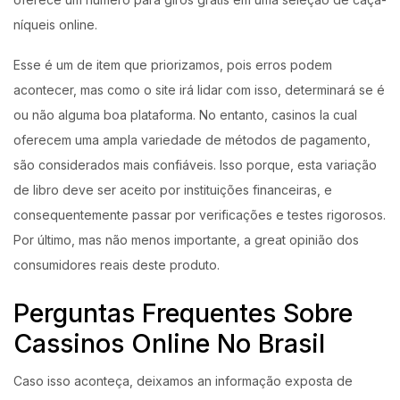
níqueis online.
Esse é um de item que priorizamos, pois erros podem
acontecer, mas como o site irá lidar com isso, determinará se é
ou não alguma boa plataforma. No entanto, casinos la cual
oferecem uma ampla variedade de métodos de pagamento,
são considerados mais confiáveis. Isso porque, esta variação
de libro deve ser aceito por instituições financeiras, e
consequentemente passar por verificações e testes rigorosos.
Por último, mas não menos importante, a great opinião dos
consumidores reais deste produto.
Perguntas Frequentes Sobre
Cassinos Online No Brasil
Caso isso aconteça, deixamos an informação exposta de