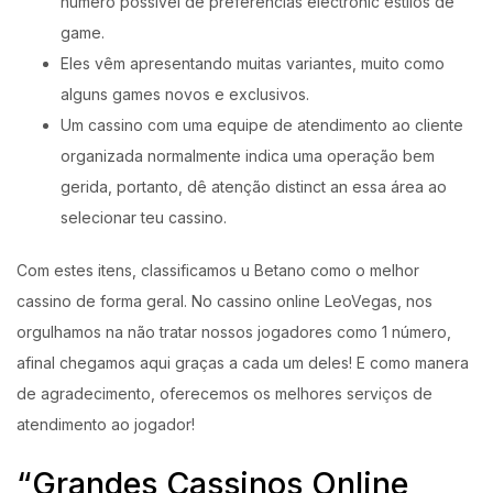
número possível de preferências electronic estilos de
game.
Eles vêm apresentando muitas variantes, muito como
alguns games novos e exclusivos.
Um cassino com uma equipe de atendimento ao cliente
organizada normalmente indica uma operação bem
gerida, portanto, dê atenção distinct an essa área ao
selecionar teu cassino.
Com estes itens, classificamos u Betano como o melhor
cassino de forma geral. No cassino online LeoVegas, nos
orgulhamos na não tratar nossos jogadores como 1 número,
afinal chegamos aqui graças a cada um deles! E como manera
de agradecimento, oferecemos os melhores serviços de
atendimento ao jogador!
“Grandes Cassinos Online