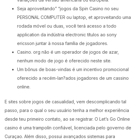
Seja aproveitando” “jogos da Spin Casino no seu
PERSONAL COMPUTER ou laptop, et aproveitando uma
rodada móvel ou duas, você terá acesso a todo
application da indústria electronic títulos ao sony
ericsson juntar à nossa família de jogadores.
Casino. org não é um operador de jogos de azar,
nenhum modo de jogo é oferecido neste site.
Um bônus de boas-vindas é um incentivo promocional
oferecido a recém-lan?ados jogadores de um cassino
online.
E sites sobre jogos de casualidad, vem descomplicando tal
passo, para o qual o seu usuário tenha a melhor experiência
desde teu primeiro contato, ao se registrar. O Let’s Go Online
casino é uma trampolín confiável, licenciada pelo governo de
Curaçao. Além disso, possui avançados sistemas para