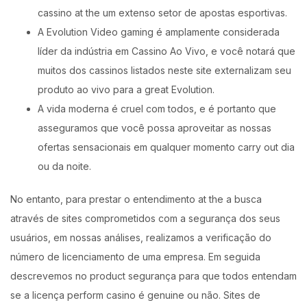
cassino at the um extenso setor de apostas esportivas.
A Evolution Video gaming é amplamente considerada
líder da indústria em Cassino Ao Vivo, e você notará que
muitos dos cassinos listados neste site externalizam seu
produto ao vivo para a great Evolution.
A vida moderna é cruel com todos, e é portanto que
asseguramos que você possa aproveitar as nossas
ofertas sensacionais em qualquer momento carry out dia
ou da noite.
No entanto, para prestar o entendimento at the a busca
através de sites comprometidos com a segurança dos seus
usuários, em nossas análises, realizamos a verificação do
número de licenciamento de uma empresa. Em seguida
descrevemos no product segurança para que todos entendam
se a licença perform casino é genuine ou não. Sites de