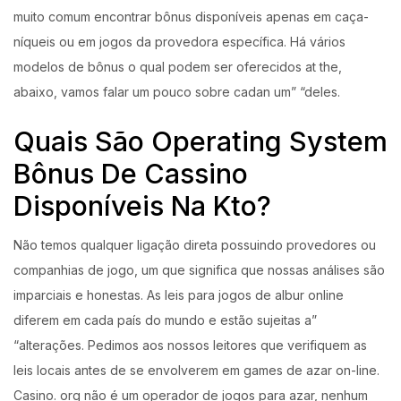
muito comum encontrar bônus disponíveis apenas em caça-
níqueis ou em jogos da provedora específica. Há vários
modelos de bônus o qual podem ser oferecidos at the,
abaixo, vamos falar um pouco sobre cadan um” “deles.
Quais São Operating System
Bônus De Cassino
Disponíveis Na Kto?
Não temos qualquer ligação direta possuindo provedores ou
companhias de jogo, um que significa que nossas análises são
imparciais e honestas. As leis para jogos de albur online
diferem em cada país do mundo e estão sujeitas a”
“alterações. Pedimos aos nossos leitores que verifiquem as
leis locais antes de se envolverem em games de azar on-line.
Casino. org não é um operador de jogos para azar, nenhum