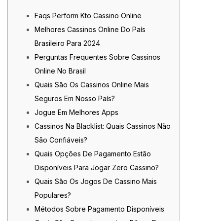
Faqs Perform Kto Cassino Online
Melhores Cassinos Online Do País
Brasileiro Para 2024
Perguntas Frequentes Sobre Cassinos
Online No Brasil
Quais São Os Cassinos Online Mais
Seguros Em Nosso País?
Jogue Em Melhores Apps
Cassinos Na Blacklist: Quais Cassinos Não
São Confiáveis?
Quais Opções De Pagamento Estão
Disponíveis Para Jogar Zero Cassino?
Quais São Os Jogos De Cassino Mais
Populares?
Métodos Sobre Pagamento Disponíveis