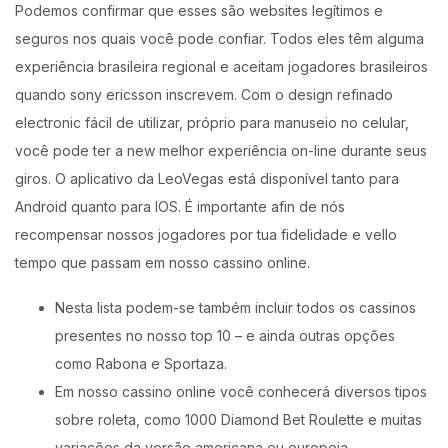
Podemos confirmar que esses são websites legítimos e
seguros nos quais você pode confiar. Todos eles têm alguma
experiência brasileira regional e aceitam jogadores brasileiros
quando sony ericsson inscrevem. Com o design refinado
electronic fácil de utilizar, próprio para manuseio no celular,
você pode ter a new melhor experiência on-line durante seus
giros. O aplicativo da LeoVegas está disponível tanto para
Android quanto para IOS. É importante afin de nós
recompensar nossos jogadores por tua fidelidade e vello
tempo que passam em nosso cassino online.
Nesta lista podem-se também incluir todos os cassinos
presentes no nosso top 10 – e ainda outras opções
como Rabona e Sportaza.
Em nosso cassino online você conhecerá diversos tipos
sobre roleta, como 1000 Diamond Bet Roulette e muitas
variações da versão americana ou europeia.