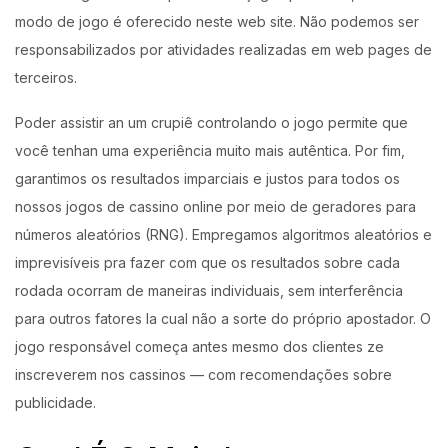
modo de jogo é oferecido neste web site. Não podemos ser
responsabilizados por atividades realizadas em web pages de
terceiros.
Poder assistir an um crupiê controlando o jogo permite que
você tenhan uma experiência muito mais autêntica. Por fim,
garantimos os resultados imparciais e justos para todos os
nossos jogos de cassino online por meio de geradores para
números aleatórios (RNG). Empregamos algoritmos aleatórios e
imprevisíveis pra fazer com que os resultados sobre cada
rodada ocorram de maneiras individuais, sem interferência
para outros fatores la cual não a sorte do próprio apostador. O
jogo responsável começa antes mesmo dos clientes ze
inscreverem nos cassinos — com recomendações sobre
publicidade.