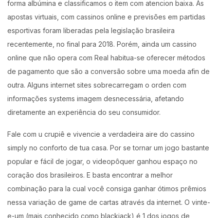
forma albúmina e classificamos o item com atencion baixa. As
apostas virtuais, com cassinos online e previsões em partidas
esportivas foram liberadas pela legislação brasileira
recentemente, no final para 2018. Porém, ainda um cassino
online que não opera com Real habitua-se oferecer métodos
de pagamento que são a conversão sobre uma moeda afin de
outra. Alguns internet sites sobrecarregam o orden com
informações systems imagem desnecessária, afetando
diretamente an experiência do seu consumidor.
Fale com u crupiê e vivencie a verdadeira aire do cassino
simply no conforto de tua casa. Por se tornar um jogo bastante
popular e fácil de jogar, o videopôquer ganhou espaço no
coração dos brasileiros. E basta encontrar a melhor
combinação para la cual você consiga ganhar ótimos prêmios
nessa variação de game de cartas através da internet. O vinte-
e-um (mais conhecido como blackjack) é 1 dos jogos de