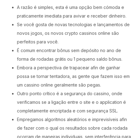
A razão é simples, esta é uma opção bem cómoda e
praticamente imediata para avivar e receber dinheiro.
Se você gosta de novas tecnologias e lançamentos de
novos jogos, os novos crypto cassinos online são
perfeitos para você.
É comum encontrar bônus sem depósito no ano de
forma de rodadas grátis ou 1 pequeno saldo bônus.
Embora a perspectiva de trapacear afin de ganhar
possa se tornar tentadora, as gente que fazem isso em
um cassino online geralmente são pegas.
Outro ponto crítico é a segurança do cassino, onde
verificamos se a ligação entre o site e o application é
completamente encriptada e com segurança SSL.
Empregamos algoritmos aleatórios e imprevisíveis afin
de fazer com o qual os resultados sobre cada rodada
ocorram de maneiras individuais, sem interferência para