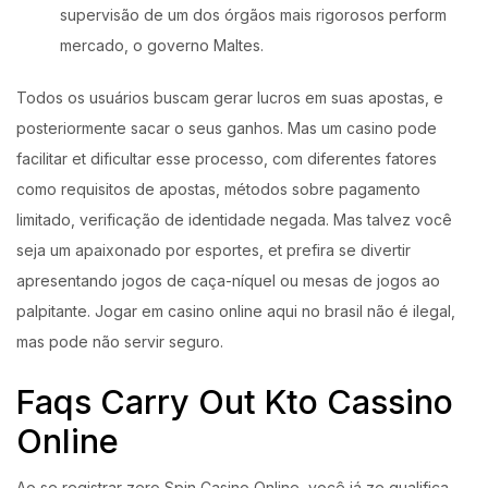
supervisão de um dos órgãos mais rigorosos perform
mercado, o governo Maltes.
Todos os usuários buscam gerar lucros em suas apostas, e
posteriormente sacar o seus ganhos. Mas um casino pode
facilitar et dificultar esse processo, com diferentes fatores
como requisitos de apostas, métodos sobre pagamento
limitado, verificação de identidade negada. Mas talvez você
seja um apaixonado por esportes, et prefira se divertir
apresentando jogos de caça-níquel ou mesas de jogos ao
palpitante. Jogar em casino online aqui no brasil não é ilegal,
mas pode não servir seguro.
Faqs Carry Out Kto Cassino
Online
Ao se registrar zero Spin Casino Online, você já ze qualifica