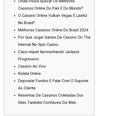
Onde Posso Buscar Os Melhores
Cassinos Online Do País E Do Mundo?
O Cassino Online Vulkan Vegas É Lawful
No Brasil?
Melhores Cassinos Online Do Brasil 2024
Por Que Jogar Games De Cassino On The
Internet No Spin Casino
Caça-níquel Apresentando Jackpot
Progressivo
Cassino Ao Vivo
Roleta Online
Depositar Fundos E Falar Com O Suporte
Ao Cliente
Resenhas De Cassinos Coletadas Dos
Sites Também Confiáveis Da Web