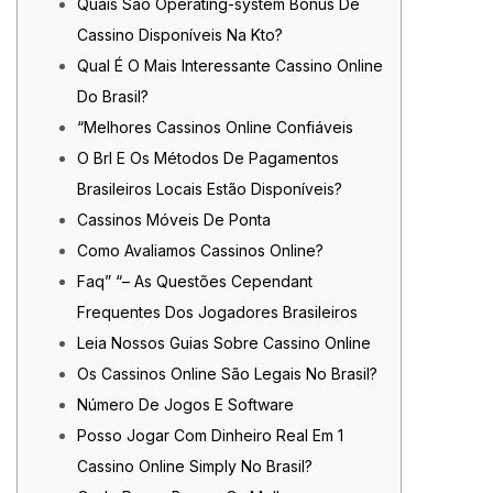
Quais São Operating-system Bônus De
Cassino Disponíveis Na Kto?
Qual É O Mais Interessante Cassino Online
Do Brasil?
“Melhores Cassinos Online Confiáveis
O Brl E Os Métodos De Pagamentos
Brasileiros Locais Estão Disponíveis?
Cassinos Móveis De Ponta
Como Avaliamos Cassinos Online?
Faq” “– As Questões Cependant
Frequentes Dos Jogadores Brasileiros
Leia Nossos Guias Sobre Cassino Online
Os Cassinos Online São Legais No Brasil?
Número De Jogos E Software
Posso Jogar Com Dinheiro Real Em 1
Cassino Online Simply No Brasil?