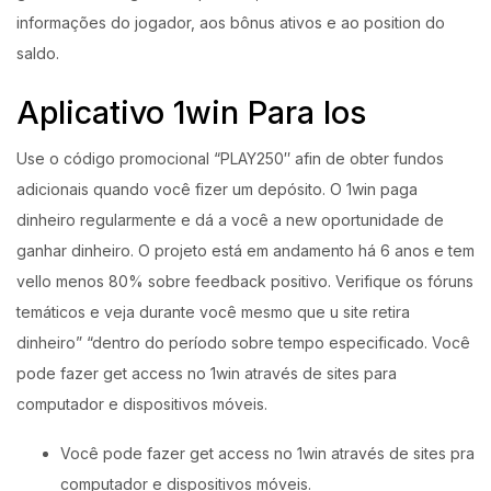
informações do jogador, aos bônus ativos e ao position do
saldo.
Aplicativo 1win Para Ios
Use o código promocional “PLAY250″ afin de obter fundos
adicionais quando você fizer um depósito. O 1win paga
dinheiro regularmente e dá a você a new oportunidade de
ganhar dinheiro. O projeto está em andamento há 6 anos e tem
vello menos 80% sobre feedback positivo. Verifique os fóruns
temáticos e veja durante você mesmo que u site retira
dinheiro” “dentro do período sobre tempo especificado. Você
pode fazer get access no 1win através de sites para
computador e dispositivos móveis.
Você pode fazer get access no 1win através de sites pra
computador e dispositivos móveis.