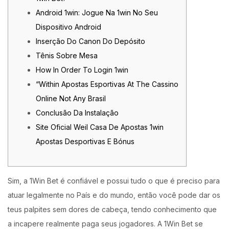
Android 1win: Jogue Na 1win No Seu
Dispositivo Android
Inserção Do Canon Do Depósito
Tênis Sobre Mesa
How In Order To Login 1win
“Within Apostas Esportivas At The Cassino
Online Not Any Brasil
Conclusão Da Instalação
Site Oficial Weil Casa De Apostas 1win
Apostas Desportivas E Bónus
Sim, a 1Win Bet é confiável e possui tudo o que é preciso para
atuar legalmente no País e do mundo, então você pode dar os
teus palpites sem dores de cabeça, tendo conhecimento que
a incapere realmente paga seus jogadores. A 1Win Bet se