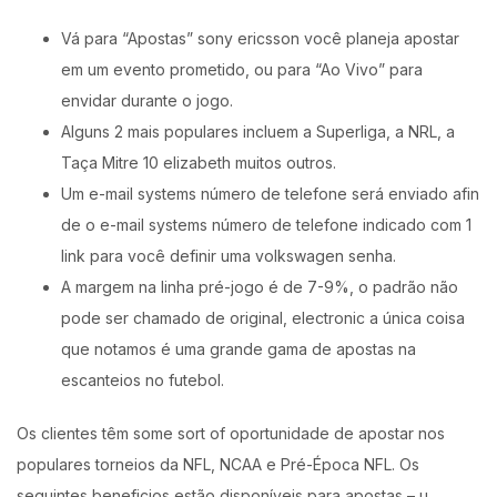
Vá para “Apostas” sony ericsson você planeja apostar
em um evento prometido, ou para “Ao Vivo” para
envidar durante o jogo.
Alguns 2 mais populares incluem a Superliga, a NRL, a
Taça Mitre 10 elizabeth muitos outros.
Um e-mail systems número de telefone será enviado afin
de o e-mail systems número de telefone indicado com 1
link para você definir uma volkswagen senha.
A margem na linha pré-jogo é de 7-9%, o padrão não
pode ser chamado de original, electronic a única coisa
que notamos é uma grande gama de apostas na
escanteios no futebol.
Os clientes têm some sort of oportunidade de apostar nos
populares torneios da NFL, NCAA e Pré-Época NFL. Os
seguintes beneficios estão disponíveis para apostas – u