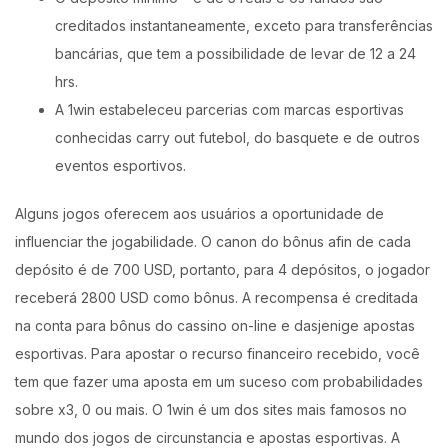
creditados instantaneamente, exceto para transferências
bancárias, que tem a possibilidade de levar de 12 a 24
hrs.
A 1win estabeleceu parcerias com marcas esportivas
conhecidas carry out futebol, do basquete e de outros
eventos esportivos.
Alguns jogos oferecem aos usuários a oportunidade de
influenciar the jogabilidade. O canon do bônus afin de cada
depósito é de 700 USD, portanto, para 4 depósitos, o jogador
receberá 2800 USD como bônus. A recompensa é creditada
na conta para bônus do cassino on-line e dasjenige apostas
esportivas. Para apostar o recurso financeiro recebido, você
tem que fazer uma aposta em um suceso com probabilidades
sobre x3, 0 ou mais. O 1win é um dos sites mais famosos no
mundo dos jogos de circunstancia e apostas esportivas. A