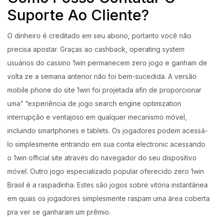
Suporte Ao Cliente?
O dinheiro é creditado em seu abono, portanto você não
precisa apostar. Graças ao cashback, operating system
usuários do cassino 1win permanecem zero jogo e ganham de
volta ze a semana anterior não foi bem-sucedida. A versão
mobile phone do site 1win foi projetada afin de proporcionar
uma” “experiência de jogo search engine optimization
interrupção e ventajoso em qualquer mecanismo móvel,
incluindo smartphones e tablets. Os jogadores podem acessá-
lo simplesmente entrando em sua conta electronic acessando
o 1win official site através do navegador do seu dispositivo
móvel. Outro jogo especializado popular oferecido zero 1win
Brasil é a raspadinha. Estes são jogos sobre vitória instantânea
em quais os jogadores simplesmente raspam uma área coberta
pra ver se ganharam um prêmio.