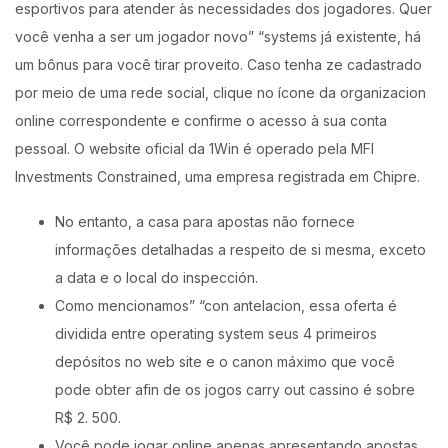
esportivos para atender às necessidades dos jogadores. Quer
você venha a ser um jogador novo” “systems já existente, há
um bônus para você tirar proveito. Caso tenha ze cadastrado
por meio de uma rede social, clique no ícone da organizacion
online correspondente e confirme o acesso à sua conta
pessoal. O website oficial da 1Win é operado pela MFI
Investments Constrained, uma empresa registrada em Chipre.
No entanto, a casa para apostas não fornece
informações detalhadas a respeito de si mesma, exceto
a data e o local do inspección.
Como mencionamos” “con antelacion, essa oferta é
dividida entre operating system seus 4 primeiros
depósitos no web site e o canon máximo que você
pode obter afin de os jogos carry out cassino é sobre
R$ 2. 500.
Você pode jogar online apenas apresentando apostas