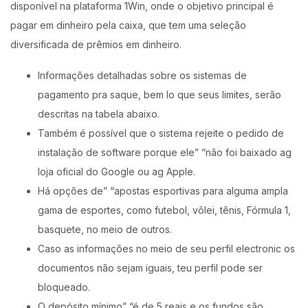
disponível na plataforma 1Win, onde o objetivo principal é
pagar em dinheiro pela caixa, que tem uma seleção
diversificada de prêmios em dinheiro.
Informações detalhadas sobre os sistemas de
pagamento pra saque, bem lo que seus limites, serão
descritas na tabela abaixo.
Também é possível que o sistema rejeite o pedido de
instalação de software porque ele” “não foi baixado ag
loja oficial do Google ou ag Apple.
Há opções de” “apostas esportivas para alguma ampla
gama de esportes, como futebol, vôlei, tênis, Fórmula 1,
basquete, no meio de outros.
Caso as informações no meio de seu perfil electronic os
documentos não sejam iguais, teu perfil pode ser
bloqueado.
O depósito mínimo” “é de 5 reais e os fundos são