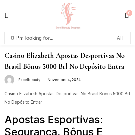
0
Sign in
1win Brazil
Casino Elizabeth Apostas Desportivas No
Brasil Bônus 5000 Brl No Depósito Entra
Remember me
Lost password?
Excelbeauty
November 4, 2024
Log in
Casino Elizabeth Apostas Desportivas No Brasil Bônus 5000 Brl
No Depósito Entrar
Create an account
Apostas Esportivas:
Segurança, Bônus E