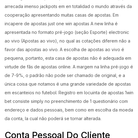
arrecada imenso jackpots em en totalidad o mundo através da
cooperação apresentando muitas casas de apostas. Em
incapere de apostas just one win apostas A new linha é
apresentada no formato pré-jogo (seção Esporte) electronic
ao vivo (Apostas ao vivo), no qual as cotações diferem não a
favor das apostas ao vivo. A escolha de apostas ao vivo é
pequena, portanto, esta casa de apostas não é adequada em
virtude de fãs de apostas online. A margem na linha pré-jogo é
de 7-9%, o padrão não pode ser chamado de original, e a
única coisa que notamos é uma grande variedade de apostas
em escanteios no futebol. Registro em locuinta de apostas 1win
bet consiste simply no preenchimento de 1 questionário com
endereço e dados pessoais, bem como em escolha da moeda
da conta, la cual não poderá se tornar alterada.
Conta Pessoal Do Cliente