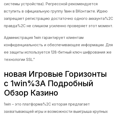
системы устройства). Регрессной рекомендуется
вступить в официальную группу 1вин в ВКонтакте. Идею
запрещает регистрацию достаточно одного аккаунта%2C
правда%2C не слишком усиленно проверяет этот момент.
Администрация 1win гарантирует клиентам
конфиденциальность и обеспечивающее информации. Для
ее защиты используется 128-битный ключ шифрования же
технологии SSL.”
новая Игровые Горизонты
с 1win%3A Подробный
Обзор Казино
1win – это платформа%2C которая предлагает
захватывающей игры и возможности выигрыша крупных