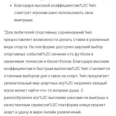
Благодаря высокой коэффициентам%2C 1win
советует игрокам шанс использовать свои
выигрыши.
“Для любителей спортивных соревнований 1win
предоставляет возможности делать ставки в различные
виды спорта. На платформе доступен широкий выбор
спортивных событий%2C начиная ото футбола и
заканчивая теннисом и баскетболом. Благодаря высоким
коэффициентам и быстрым выплатам%2C 1win становится
отличным выбором для ставок на спорт. 1win предлагает
увлекательный мир азартных игр%2C недалеко каждый
игрок может найти что-то вопреки душе. С
разнообразнее игр%2C высокими шансами на выигрыш а
качественным сервисом%2C платформа олицетворяет
азарт и удачу в мире онлайн развлечений.