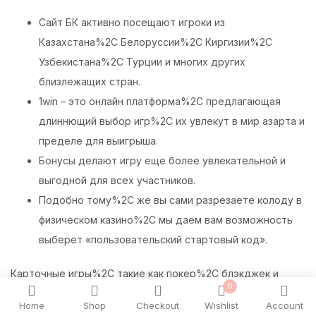
Сайт БК активно посещают игроки из
Казахстана%2C Белоруссии%2C Киргизии%2C
Узбекистана%2C Турции и многих других
близлежащих стран.
1win – это онлайн платформа%2C предлагающая
длиннющий выбор игр%2C их увлекут в мир азарта и
пределе для выигрыша.
Бонусы делают игру еще более увлекательной и
выгодной для всех участников.
Подобно тому%2C же вы сами разрезаете колоду в
физическом казино%2C мы даем вам возможность
выберет «пользовательский стартовый код».
Карточные игры%2C такие как покер%2C блэкджек и
0
баккара%2C тоже пользуются огромной популярностью
Home
Shop
Checkout
Wishlist
Account
среди игроков на 1win. А этих играх участвие требует