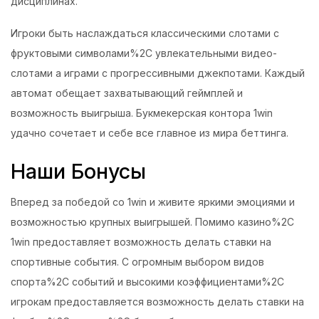
дисциплинах.
Игроки быть наслаждаться классическими слотами с
фруктовыми символами%2C увлекательными видео-
слотами а играми с прогрессивными джекпотами. Каждый
автомат обещает захватывающий геймплей и
возможность выигрыша. Букмекерская контора 1win
удачно сочетает и себе все главное из мира беттинга.
Наши Бонусы
Вперед за победой со 1win и живите яркими эмоциями и
возможностью крупных выигрышей. Помимо казино%2C
1win предоставляет возможность делать ставки на
спортивные события. С огромным выбором видов
спорта%2C событий и высокими коэффициентами%2C
игрокам предоставляется возможность делать ставки на