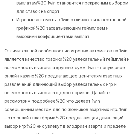
выплатам%2C 1win становится прекрасным выбором
для ставок на спорт.
Игровые автоматы в 1win отличаются качественной
графикой%2C захватывающим геймплеем и
высокими коэффициентами выплат.
Отличительной особенностью игровых автоматов на 1win
является качество графики%2C увлекательный геймплей и
возможность выигрыша крупных сумм. 1win – популярное
онлайн казино%2C предлагающее ценителям азартных
развлечений длиннющий выбор увлекательных игр и
возможность выигрыша щедрых призов. Давайте
рассмотрим подробнее%2C что делает 1win
совершенным местом для поклонников азартных игр. 1win
– это онлайн платформа%2C предлагающая длиннющий
выбор игр%2C них увлекут в элодриан азарта и пределе