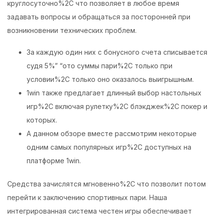
круглосуточно%2C что позволяет в любое время
задавать вопросы и обращаться за посторонней при
возникновении технических проблем.
За каждую один них с бонусного счета списывается
судя 5%” “ото суммы пари%2C только при
условии%2C только оно оказалось выигрышным.
1win также предлагает длинный выбор настольных
игр%2C включая рулетку%2C блэкджек%2C покер и
которых.
А данном обзоре вместе рассмотрим некоторые
одним самых популярных игр%2C доступных на
платформе 1win.
Средства зачислятся мгновенно%2C что позволит потом
перейти к заключению спортивных пари. Наша
интегрированная система честен игры обеспечивает