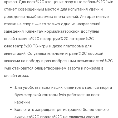
призов. Для всех%2C кто ценит азартные забавы%2C 1win
станет совершенным местом для испытания удачи и
доведения незабываемых впечатлений. Интерактивные
ставки на спорт ― это только одно из направлений
заведения. Клиентам нормализаторской доступны
онлайн-казино%2C покер-рум%2C лотереи%2C
кинотеатр%2C ТВ-игры и даже платформа для
инвестиций. Со увлекательными играми%2C высокой
шансами на победу и разнообразными возможностей%2C
1win становится олицетворением азарта и пожелав в
онлайн играх.
Для удобства всех наших клиентов отдел саппорта
букмекерской конторы 1win работает на всех
наречии.
Воплотить запрещает регистрацию более одного
аккаунта%2C правда%2C не слишком упорно