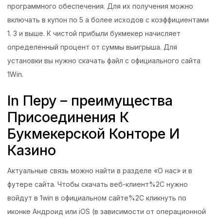
программного обеспечения. Для их получения можно
включать в купон по 5 а более исходов с коэффициентами
1. 3 и выше. К чистой прибыли букмекер начисляет
определенный процент от суммы выигрыша. Для
установки вы нужно скачать файл с официального сайта
1Win.
In Перу – преимущества
Присоединения К
Букмекерской Конторе И
Казино
Актуальные связь можно найти в разделе «О нас» и в
футере сайта. Чтобы скачать веб-клиент%2C нужно
войдут в 1win в официальном сайте%2C кликнуть по
иконке Андроид или iOS (в зависимости от операционной