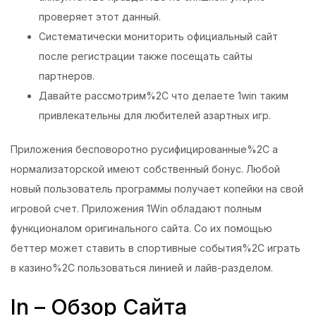
проверяет этот данный.
Систематически мониторить официальный сайт
после регистрации также посещать сайты
партнеров.
Давайте рассмотрим%2C что делаете 1win таким
привлекательны для любителей азартных игр.
Приложения бесповоротно русифицированные%2C а
нормализаторской имеют собственный бонус. Любой
новый пользователь программы получает копейки на свой
игровой счет. Приложения 1Win обладают полным
функционалом оригинального сайта. Со их помощью
беттер может ставить в спортивные события%2C играть
в казино%2C пользоваться линией и лайв-разделом.
In – Обзор Сайта