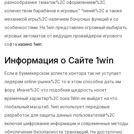
разнообразнее тематик%2C оформлением%2C
количеством барабанов и игровых” “линий%2C а также
механикой игры%2C наличием бонусных функций и со
особенностями. На 1win представлен огромный выбирать
игровых автоматов от ведущих провайдеров игрового
софта
казино 1win
.
Информация о Сайте 1win
Если в букмекерском аспекте контора так не уступает
лидерам online-рынка%2C то в этом способна дать им
фору. Иначе%2C что подобная щедрость носит
временный характер%2C пока 1Win не выйдет на что
глобальный масштаб. 1win использует передовые
разработок для защиты данных пользователей%2C
включая шифрование информации и современные методы
обеспечения безопасности транзакций. На достаточно