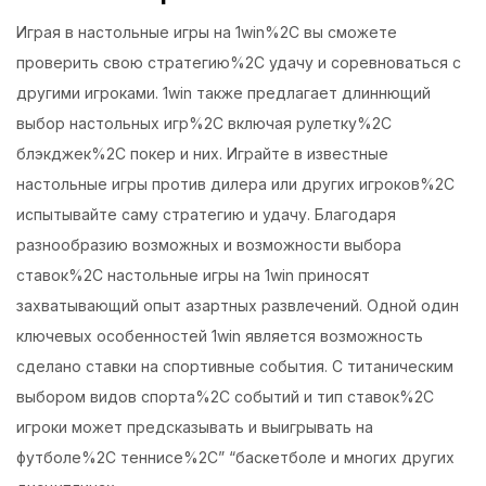
Играя в настольные игры на 1win%2C вы сможете
проверить свою стратегию%2C удачу и соревноваться с
другими игроками. 1win также предлагает длиннющий
выбор настольных игр%2C включая рулетку%2C
блэкджек%2C покер и них. Играйте в известные
настольные игры против дилера или других игроков%2C
испытывайте саму стратегию и удачу. Благодаря
разнообразию возможных и возможности выбора
ставок%2C настольные игры на 1win приносят
захватывающий опыт азартных развлечений. Одной один
ключевых особенностей 1win является возможность
сделано ставки на спортивные события. С титаническим
выбором видов спорта%2C событий и тип ставок%2C
игроки может предсказывать и выигрывать на
футболе%2C теннисе%2C” “баскетболе и многих других